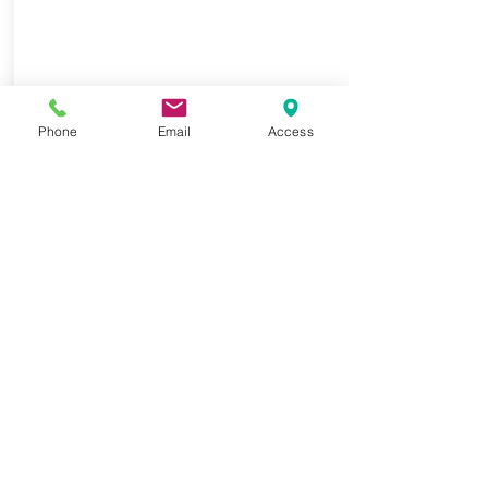
Phone
Email
Access
Follow
確認・サポート
終了後はオンラインならではのオンラ
インアンケートやミニテストなどのメ
ニューの他に当日の録画画像配信を用
意させていただいております。
また貴社の想いをより伝えるためのオ
リジナルのシステム制作も行います。